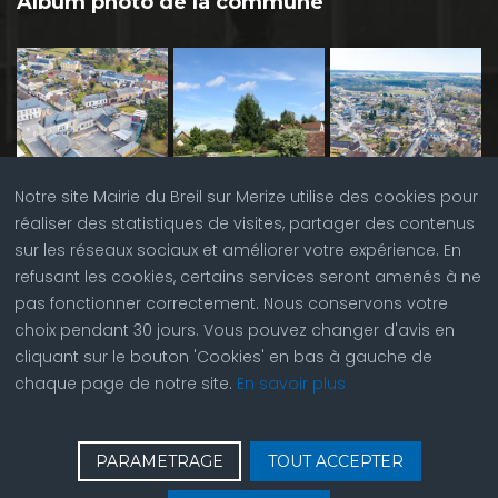
Album photo de la commune
Notre site Mairie du Breil sur Merize utilise des cookies pour
réaliser des statistiques de visites, partager des contenus
sur les réseaux sociaux et améliorer votre expérience. En
refusant les cookies, certains services seront amenés à ne
pas fonctionner correctement. Nous conservons votre
choix pendant 30 jours. Vous pouvez changer d'avis en
cliquant sur le bouton 'Cookies' en bas à gauche de
chaque page de notre site.
En savoir plus
♿
Contactez nous
| © Copyright 2023 |
Plan du site
|
PARAMETRAGE
TOUT ACCEPTER
Réalisation du site par
ABC Site Web
| Se
connecter
| Accès