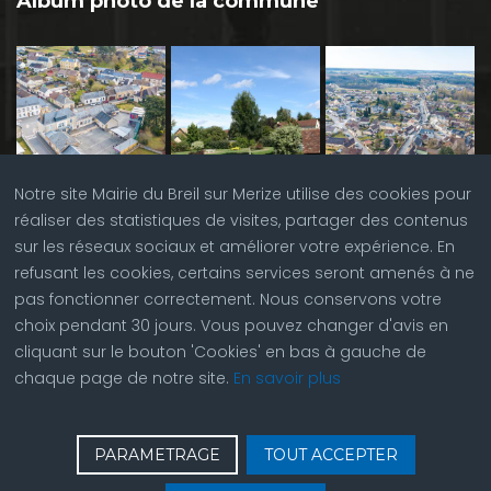
Album photo de la commune
Notre site Mairie du Breil sur Merize utilise des cookies pour
réaliser des statistiques de visites, partager des contenus
sur les réseaux sociaux et améliorer votre expérience. En
refusant les cookies, certains services seront amenés à ne
pas fonctionner correctement. Nous conservons votre
choix pendant 30 jours. Vous pouvez changer d'avis en
cliquant sur le bouton 'Cookies' en bas à gauche de
chaque page de notre site.
En savoir plus
♿
Contactez nous
| © Copyright 2023 |
Plan du site
|
PARAMETRAGE
TOUT ACCEPTER
Réalisation du site par
ABC Site Web
| Se
connecter
| Accès