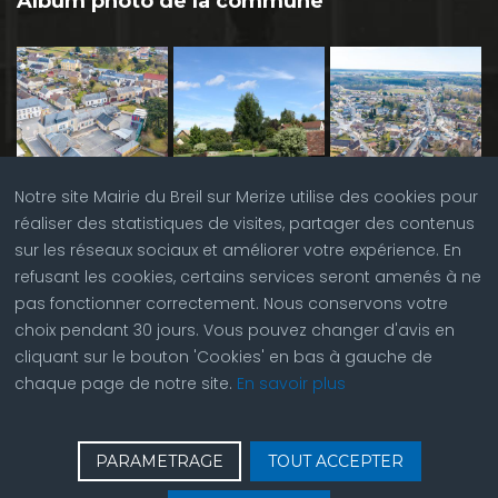
Album photo de la commune
Notre site Mairie du Breil sur Merize utilise des cookies pour
réaliser des statistiques de visites, partager des contenus
sur les réseaux sociaux et améliorer votre expérience. En
refusant les cookies, certains services seront amenés à ne
pas fonctionner correctement. Nous conservons votre
choix pendant 30 jours. Vous pouvez changer d'avis en
cliquant sur le bouton 'Cookies' en bas à gauche de
chaque page de notre site.
En savoir plus
♿
Contactez nous
| © Copyright 2023 |
Plan du site
|
PARAMETRAGE
TOUT ACCEPTER
Réalisation du site par
ABC Site Web
| Se
connecter
| Accès