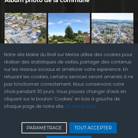
Album photo de la commune
Notre site Mairie du Breil sur Merize utilise des cookies pour
réaliser des statistiques de visites, partager des contenus
sur les réseaux sociaux et améliorer votre expérience. En
refusant les cookies, certains services seront amenés à ne
pas fonctionner correctement. Nous conservons votre
choix pendant 30 jours. Vous pouvez changer d'avis en
cliquant sur le bouton 'Cookies' en bas à gauche de
chaque page de notre site.
En savoir plus
♿
Contactez nous
| © Copyright 2023 |
Plan du site
|
PARAMETRAGE
TOUT ACCEPTER
Réalisation du site par
ABC Site Web
| Se
connecter
| Accès