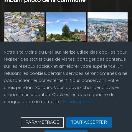
Album photo de la commune
Notre site Mairie du Breil sur Merize utilise des cookies pour
réaliser des statistiques de visites, partager des contenus
sur les réseaux sociaux et améliorer votre expérience. En
refusant les cookies, certains services seront amenés à ne
pas fonctionner correctement. Nous conservons votre
choix pendant 30 jours. Vous pouvez changer d'avis en
cliquant sur le bouton 'Cookies' en bas à gauche de
chaque page de notre site.
En savoir plus
♿
Contactez nous
| © Copyright 2023 |
Plan du site
|
PARAMETRAGE
TOUT ACCEPTER
Réalisation du site par
ABC Site Web
| Se
connecter
| Accès