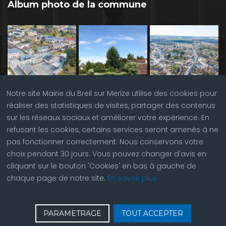
Album photo de la commune
Notre site Mairie du Breil sur Merize utilise des cookies pour
réaliser des statistiques de visites, partager des contenus
sur les réseaux sociaux et améliorer votre expérience. En
refusant les cookies, certains services seront amenés à ne
pas fonctionner correctement. Nous conservons votre
choix pendant 30 jours. Vous pouvez changer d'avis en
cliquant sur le bouton 'Cookies' en bas à gauche de
chaque page de notre site.
En savoir plus
♿
Contactez nous
| © Copyright 2023 |
Plan du site
|
PARAMETRAGE
TOUT ACCEPTER
Réalisation du site par
ABC Site Web
| Se
connecter
| Accès