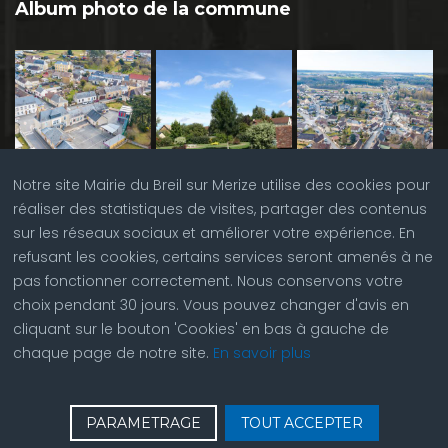
Album photo de la commune
Notre site Mairie du Breil sur Merize utilise des cookies pour
réaliser des statistiques de visites, partager des contenus
sur les réseaux sociaux et améliorer votre expérience. En
refusant les cookies, certains services seront amenés à ne
pas fonctionner correctement. Nous conservons votre
choix pendant 30 jours. Vous pouvez changer d'avis en
cliquant sur le bouton 'Cookies' en bas à gauche de
chaque page de notre site.
En savoir plus
♿
Contactez nous
| © Copyright 2023 |
Plan du site
|
PARAMETRAGE
TOUT ACCEPTER
Réalisation du site par
ABC Site Web
| Se
connecter
| Accès