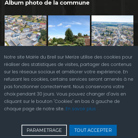
Album photo de la commune
Notre site Mairie du Breil sur Merize utilise des cookies pour
réaliser des statistiques de visites, partager des contenus
sur les réseaux sociaux et améliorer votre expérience. En
refusant les cookies, certains services seront amenés à ne
pas fonctionner correctement. Nous conservons votre
choix pendant 30 jours. Vous pouvez changer d'avis en
cliquant sur le bouton 'Cookies' en bas à gauche de
chaque page de notre site.
En savoir plus
♿
Contactez nous
| © Copyright 2023 |
Plan du site
|
PARAMETRAGE
TOUT ACCEPTER
Réalisation du site par
ABC Site Web
| Se
connecter
| Accès