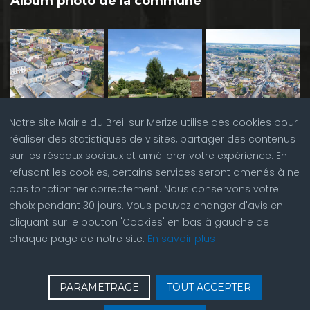
Album photo de la commune
Notre site Mairie du Breil sur Merize utilise des cookies pour
réaliser des statistiques de visites, partager des contenus
sur les réseaux sociaux et améliorer votre expérience. En
refusant les cookies, certains services seront amenés à ne
pas fonctionner correctement. Nous conservons votre
choix pendant 30 jours. Vous pouvez changer d'avis en
cliquant sur le bouton 'Cookies' en bas à gauche de
chaque page de notre site.
En savoir plus
♿
Contactez nous
| © Copyright 2023 |
Plan du site
|
PARAMETRAGE
TOUT ACCEPTER
Réalisation du site par
ABC Site Web
| Se
connecter
| Accès