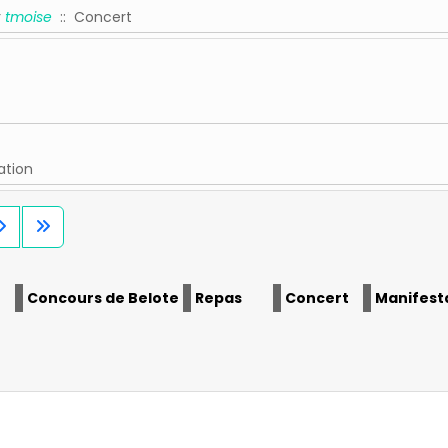
r
tmoise
:: Concert
ation
Limite de la pagination
Concours de Belote
Repas
Concert
Manifest